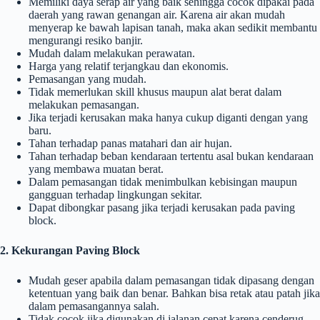
Memiliki daya serap air yang baik sehingga cocok dipakai pada
daerah yang rawan genangan air. Karena air akan mudah
menyerap ke bawah lapisan tanah, maka akan sedikit membantu
mengurangi resiko banjir.
Mudah dalam melakukan perawatan.
Harga yang relatif terjangkau dan ekonomis.
Pemasangan yang mudah.
Tidak memerlukan skill khusus maupun alat berat dalam
melakukan pemasangan.
Jika terjadi kerusakan maka hanya cukup diganti dengan yang
baru.
Tahan terhadap panas matahari dan air hujan.
Tahan terhadap beban kendaraan tertentu asal bukan kendaraan
yang membawa muatan berat.
Dalam pemasangan tidak menimbulkan kebisingan maupun
gangguan terhadap lingkungan sekitar.
Dapat dibongkar pasang jika terjadi kerusakan pada paving
block.
2. Kekurangan
Paving Block
Mudah geser apabila dalam pemasangan tidak dipasang dengan
ketentuan yang baik dan benar. Bahkan bisa retak atau patah jika
dalam pemasangannya salah.
Tidak cocok jika digunakan di jalanan cepat karena cenderug