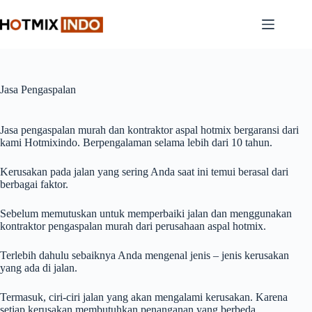
Skip
to
content
Jasa Pengaspalan
Jasa pengaspalan murah dan kontraktor aspal hotmix bergaransi dari
kami Hotmixindo. Berpengalaman selama lebih dari 10 tahun.
Kerusakan pada jalan yang sering Anda saat ini temui berasal dari
berbagai faktor.
Sebelum memutuskan untuk memperbaiki jalan dan menggunakan
kontraktor pengaspalan murah dari perusahaan aspal hotmix.
Terlebih dahulu sebaiknya Anda mengenal jenis – jenis kerusakan
yang ada di jalan.
Termasuk, ciri-ciri jalan yang akan mengalami kerusakan. Karena
setiap kerusakan membutuhkan penanganan yang berbeda.