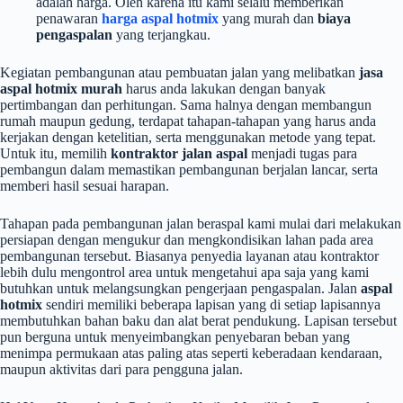
adalah harga. Oleh karena itu kami selalu memberikan
penawaran
harga aspal hotmix
yang murah dan
biaya
pengaspalan
yang terjangkau.
Kegiatan pembangunan atau pembuatan jalan yang melibatkan
jasa
aspal hotmix murah
harus anda lakukan dengan banyak
pertimbangan dan perhitungan. Sama halnya dengan membangun
rumah maupun gedung, terdapat tahapan-tahapan yang harus anda
kerjakan dengan ketelitian, serta menggunakan metode yang tepat.
Untuk itu, memilih
kontraktor jalan aspal
menjadi tugas para
pembangun dalam memastikan pembangunan berjalan lancar, serta
memberi hasil sesuai harapan.
Tahapan pada pembangunan jalan beraspal kami mulai dari melakukan
persiapan dengan mengukur dan mengkondisikan lahan pada area
pembangunan tersebut. Biasanya penyedia layanan atau kontraktor
lebih dulu mengontrol area untuk mengetahui apa saja yang kami
butuhkan untuk melangsungkan pengerjaan pengaspalan. Jalan
aspal
hotmix
sendiri memiliki beberapa lapisan yang di setiap lapisannya
membutuhkan bahan baku dan alat berat pendukung. Lapisan tersebut
pun berguna untuk menyeimbangkan penyebaran beban yang
menimpa permukaan atas paling atas seperti keberadaan kendaraan,
maupun aktivitas dari para pengguna jalan.