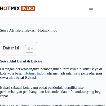
Skip
to
content
Sewa Alat Berat Bekasi | Hotmix Indo
Daftar Isi
Sewa Alat Berat di Bekasi
Di tengah berkembangnya pembangunan infrastruktur, khususnya di
kota-kota besar,
Hotmix Indo
hadir menjadi salah satu penyedia
jasa
sewa alat berat Bekasi
.
Bekasi sebagai kota yang padat penduduk memiliki fase
perkembangan pembangunan konstruksi dan infrastruktur yang begitu
cepat.
Sehingga, tak heran jika pembangunan di kota ini selalu membutuhkan