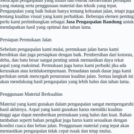
Mencapai pengaspalan yang mulus dan estetik memerlukan persiapan
yang matang serta penggunaan material dan teknik yang tepat.
Pengaspalan yang baik bukan hanya tentang kekuatan jalan, tetapi juga
tentang kualitas visual yang kami perhatikan. Beberapa elemen penting
perlu kami pertimbangkan sebagai
Jasa Pengaspalan Bandung
untuk
mendapatkan hasil yang optimal dan tahan lama.
Persiapan Permukaan Jalan
Sebelum pengaspalan kami mulai, permukaan jalan harus kami
bersihkan dan juga persiapkan dengan baik. Pembersihan dari kotoran,
debu, dan batu besar sangat penting untuk memastikan daya rekat
aspal yang maksimal. Permukaan juga harus kami perbaiki jika ada
kerusakan atau ketidaksempurnaan. Pemadatan tanah dasar juga kami
perlukan untuk mencegah penurunan kualitas jalan. Semua langkah ini
akan mendukung hasil pengaspalan yang lebih halus dan tahan lama.
Penggunaan Material Berkualitas
Material yang kami gunakan dalam pengaspalan sangat mempengaruhi
hasil akhirnya. Aspal yang kami gunakan harus memiliki kualitas
tinggi agar dapat memberikan permukaan yang halus dan kuat. Bahan
tambahan seperti bahan pengikat juga harus kami sesuaikan dengan
kondisi cuaca dan beban jalan. Penggunaan material yang tepat akan
memastikan pengaspalan tidak cepat rusak dan tetap mulus.