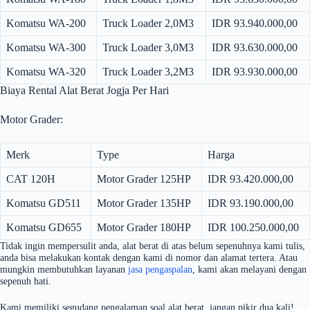
Komatsu WA-200
Truck Loader 2,0M3
IDR 93.940.000,00
Komatsu WA-300
Truck Loader 3,0M3
IDR 93.630.000,00
Komatsu WA-320
Truck Loader 3,2M3
IDR 93.930.000,00
Biaya Rental Alat Berat Jogja Per Hari
Motor Grader:
Merk
Type
Harga
CAT 120H
Motor Grader 125HP
IDR 93.420.000,00
Komatsu GD511
Motor Grader 135HP
IDR 93.190.000,00
Komatsu GD655
Motor Grader 180HP
IDR 100.250.000,00
Tidak ingin mempersulit anda, alat berat di atas belum sepenuhnya kami tulis,
anda bisa melakukan kontak dengan kami di nomor dan alamat tertera. Atau
mungkin membutuhkan layanan
jasa pengaspalan
, kami akan melayani dengan
sepenuh hati.
Kami memiliki segudang pengalaman soal alat berat, jangan pikir dua kali!