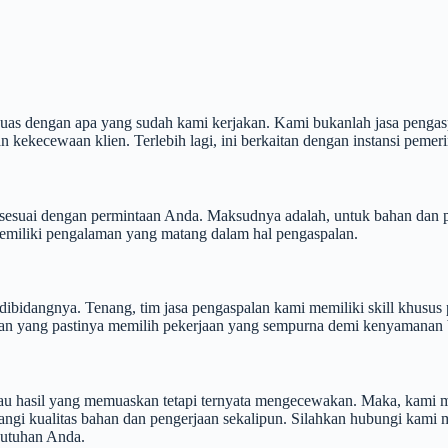
 puas dengan apa yang sudah kami kerjakan. Kami bukanlah jasa peng
 kekecewaan klien. Terlebih lagi, ini berkaitan dengan instansi pemerin
sesuai dengan permintaan Anda. Maksudnya adalah, untuk bahan dan p
 memiliki pengalaman yang matang dalam hal pengaspalan.
ibidangnya. Tenang, tim jasa pengaspalan kami memiliki skill khusus p
ahan yang pastinya memilih pekerjaan yang sempurna demi kenyamanan
atau hasil yang memuaskan tetapi ternyata mengecewakan. Maka, kami
ngi kualitas bahan dan pengerjaan sekalipun. Silahkan hubungi kami m
butuhan Anda.