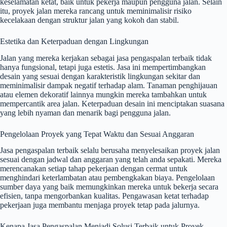
keselamatan ketat, baik untuk pekerja maupun pengguna jalan. Selain
itu, proyek jalan mereka rancang untuk meminimalisir risiko
kecelakaan dengan struktur jalan yang kokoh dan stabil.
Estetika dan Keterpaduan dengan Lingkungan
Jalan yang mereka kerjakan sebagai jasa pengaspalan terbaik tidak
hanya fungsional, tetapi juga estetis. Jasa ini mempertimbangkan
desain yang sesuai dengan karakteristik lingkungan sekitar dan
meminimalisir dampak negatif terhadap alam. Tanaman penghijauan
atau elemen dekoratif lainnya mungkin mereka tambahkan untuk
mempercantik area jalan. Keterpaduan desain ini menciptakan suasana
yang lebih nyaman dan menarik bagi pengguna jalan.
Pengelolaan Proyek yang Tepat Waktu dan Sesuai Anggaran
Jasa pengaspalan terbaik selalu berusaha menyelesaikan proyek jalan
sesuai dengan jadwal dan anggaran yang telah anda sepakati. Mereka
merencanakan setiap tahap pekerjaan dengan cermat untuk
menghindari keterlambatan atau pembengkakan biaya. Pengelolaan
sumber daya yang baik memungkinkan mereka untuk bekerja secara
efisien, tanpa mengorbankan kualitas. Pengawasan ketat terhadap
pekerjaan juga membantu menjaga proyek tetap pada jalurnya.
Kenapa Jasa Pengaspalan Menjadi Solusi Terbaik untuk Proyek