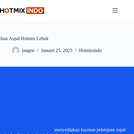
Skip
to
content
Jasa Aspal Hotmix Lebak
langen
Januari 25, 2025
Hotmixindo
Jasa Aspal Hotmix Lebak
menyediakan layanan pekerjaan aspal