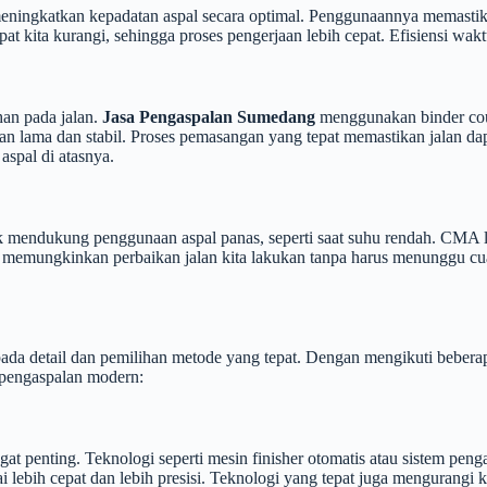
 meningkatkan kepadatan aspal secara optimal. Penggunaannya memasti
dapat kita kurangi, sehingga proses pengerjaan lebih cepat. Efisiensi w
an pada jalan.
Jasa Pengaspalan Sumedang
menggunakan binder cou
han lama dan stabil. Proses pemasangan yang tepat memastikan jalan da
aspal di atasnya.
 mendukung penggunaan aspal panas, seperti saat suhu rendah. CMA l
a memungkinkan perbaikan jalan kita lakukan tanpa harus menunggu cu
etail dan pemilihan metode yang tepat. Dengan mengikuti beberapa tip
 pengaspalan modern:
t penting. Teknologi seperti mesin finisher otomatis atau sistem penga
lebih cepat dan lebih presisi. Teknologi yang tepat juga mengurangi 