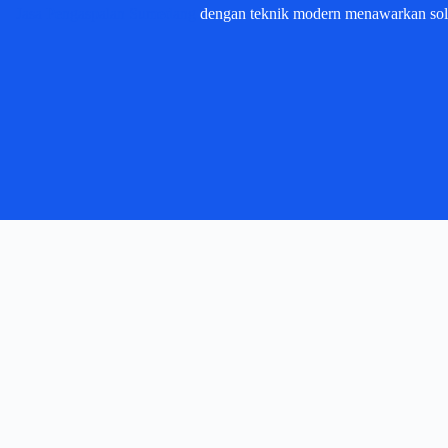
Jasa Pengaspalan Sumedang
dengan teknik modern menawarkan solus