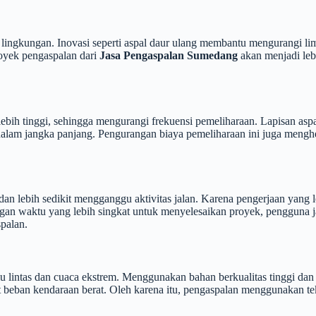
ingkungan. Inovasi seperti aspal daur ulang membantu mengurangi li
oyek pengaspalan dari
Jasa Pengaspalan Sumedang
akan menjadi leb
ebih tinggi, sehingga mengurangi frekuensi pemeliharaan. Lapisan aspa
dalam jangka panjang. Pengurangan biaya pemeliharaan ini juga menghem
n lebih sedikit mengganggu aktivitas jalan. Karena pengerjaan yang le
gan waktu yang lebih singkat untuk menyelesaikan proyek, pengguna ja
palan.
u lintas dan cuaca ekstrem. Menggunakan bahan berkualitas tinggi dan 
at beban kendaraan berat. Oleh karena itu, pengaspalan menggunakan t