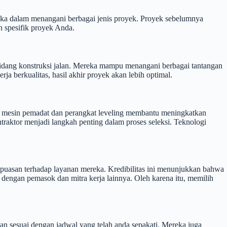
eka dalam menangani berbagai jenis proyek. Proyek sebelumnya
 spesifik proyek Anda.
i bidang konstruksi jalan. Mereka mampu menangani berbagai tantangan
ja berkualitas, hasil akhir proyek akan lebih optimal.
rti mesin pemadat dan perangkat leveling membantu meningkatkan
ntraktor menjadi langkah penting dalam proses seleksi. Teknologi
kepuasan terhadap layanan mereka. Kredibilitas ini menunjukkan bahwa
dengan pemasok dan mitra kerja lainnya. Oleh karena itu, memilih
an sesuai dengan jadwal yang telah anda sepakati. Mereka juga