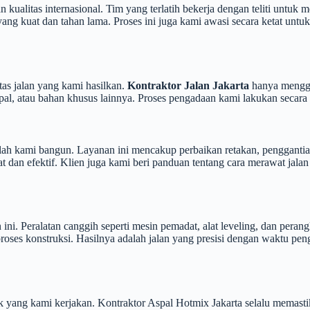
litas internasional. Tim yang terlatih bekerja dengan teliti untuk mem
 yang kuat dan tahan lama. Proses ini juga kami awasi secara ketat un
as jalan yang kami hasilkan.
Kontraktor Jalan Jakarta
hanya menggun
aspal, atau bahan khusus lainnya. Proses pengadaan kami lakukan secar
elah kami bangun. Layanan ini mencakup perbaikan retakan, penggantian
dan efektif. Klien juga kami beri panduan tentang cara merawat jalan 
i. Peralatan canggih seperti mesin pemadat, alat leveling, dan perang
ses konstruksi. Hasilnya adalah jalan yang presisi dengan waktu peng
ek yang kami kerjakan. Kontraktor Aspal Hotmix Jakarta selalu memasti