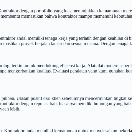
. Kontraktor dengan portofolio yang luas menunjukkan kemampuan mer
 ini membantu memastikan bahwa kontraktor mampu memenuhi kebutuhan
ntraktor andal memiliki tenaga kerja yang terlatih dengan keahlian d
emastikan proyek berjalan lancar dan sesuai rencana. Dengan tenaga ker
nologi terkini untuk mendukung efisiensi kerja. Alat-alat modern sepe
 tanpa mengorbankan kualitas. Evaluasi peralatan yang kami gunakan ko
 pilihan. Ulasan positif dari klien sebelumnya mencerminkan tingkat 
ontraktor dengan reputasi baik biasanya memiliki hubungan yang baik 
yaan lebih.
lan. Kontraktor andal memiliki kemampuan untuk menyelesaikan pekerja