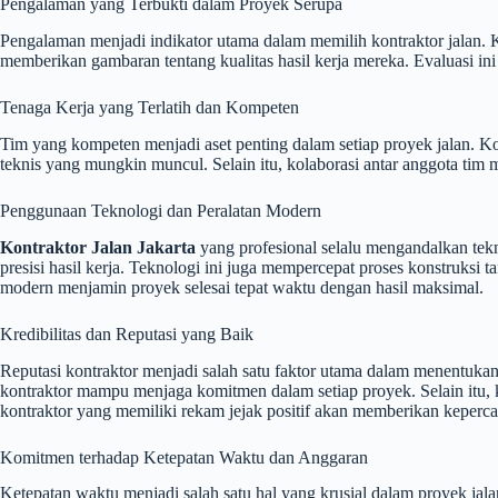
Pengalaman yang Terbukti dalam Proyek Serupa
Pengalaman menjadi indikator utama dalam memilih kontraktor jalan
memberikan gambaran tentang kualitas hasil kerja mereka. Evaluasi
Tenaga Kerja yang Terlatih dan Kompeten
Tim yang kompeten menjadi aset penting dalam setiap proyek jalan. Ko
teknis yang mungkin muncul. Selain itu, kolaborasi antar anggota tim m
Penggunaan Teknologi dan Peralatan Modern
Kontraktor Jalan Jakarta
yang profesional selalu mengandalkan tek
presisi hasil kerja. Teknologi ini juga mempercepat proses konstruksi
modern menjamin proyek selesai tepat waktu dengan hasil maksimal.
Kredibilitas dan Reputasi yang Baik
Reputasi kontraktor menjadi salah satu faktor utama dalam menentukan
kontraktor mampu menjaga komitmen dalam setiap proyek. Selain itu, k
kontraktor yang memiliki rekam jejak positif akan memberikan keperca
Komitmen terhadap Ketepatan Waktu dan Anggaran
Ketepatan waktu menjadi salah satu hal yang krusial dalam proyek ja