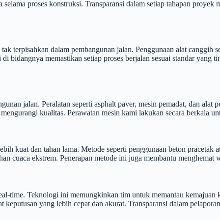
elama proses konstruksi. Transparansi dalam setiap tahapan proyek m
k terpisahkan dalam pembangunan jalan. Penggunaan alat canggih sert
i di bidangnya memastikan setiap proses berjalan sesuai standar yang t
nan jalan. Peralatan seperti asphalt paver, mesin pemadat, dan alat 
mengurangi kualitas. Perawatan mesin kami lakukan secara berkala unt
bih kuat dan tahan lama. Metode seperti penggunaan beton pracetak at
ubahan cuaca ekstrem. Penerapan metode ini juga membantu menghemat 
-time. Teknologi ini memungkinkan tim untuk memantau kemajuan kerja
keputusan yang lebih cepat dan akurat. Transparansi dalam pelaporan 