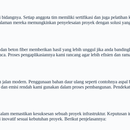
i bidangnya. Setiap anggota tim memiliki sertifikasi dan juga pelatih
laman mereka memungkinkan penyelesaian proyek dengan solusi yang inov
r dan beton fiber memberikan hasil yang lebih unggul jika anda bandin
ca. Proses pengaplikasiannya kami rancang agar lebih efisien dan ram
alan modern. Penggunaan bahan daur ulang seperti contohnya aspal be
dan emisi rendah kami gunakan dalam proses pembangunan. Pendekatan
lam memastikan kesuksesan sebuah proyek infrastruktur. Keputusan ini 
inovatif sesuai kebutuhan proyek. Berikut penjelasannya: