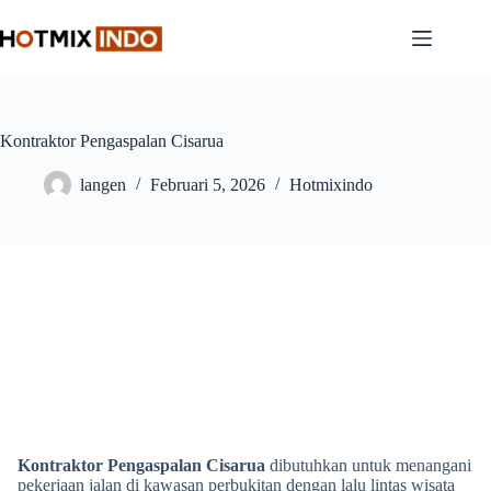
Skip
to
content
Kontraktor Pengaspalan Cisarua
langen
Februari 5, 2026
Hotmixindo
Kontraktor Pengaspalan Cisarua
dibutuhkan untuk menangani
pekerjaan jalan di kawasan perbukitan dengan lalu lintas wisata