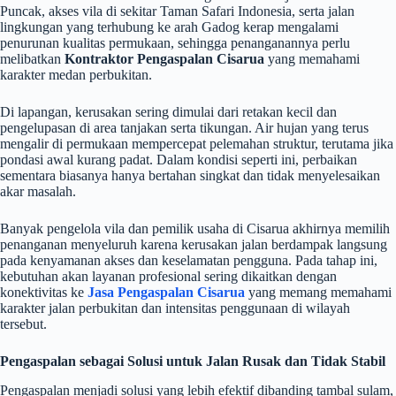
Puncak, akses vila di sekitar Taman Safari Indonesia, serta jalan
lingkungan yang terhubung ke arah Gadog kerap mengalami
penurunan kualitas permukaan, sehingga penanganannya perlu
melibatkan
Kontraktor Pengaspalan Cisarua
yang memahami
karakter medan perbukitan.
Di lapangan, kerusakan sering dimulai dari retakan kecil dan
pengelupasan di area tanjakan serta tikungan. Air hujan yang terus
mengalir di permukaan mempercepat pelemahan struktur, terutama jika
pondasi awal kurang padat. Dalam kondisi seperti ini, perbaikan
sementara biasanya hanya bertahan singkat dan tidak menyelesaikan
akar masalah.
Banyak pengelola vila dan pemilik usaha di Cisarua akhirnya memilih
penanganan menyeluruh karena kerusakan jalan berdampak langsung
pada kenyamanan akses dan keselamatan pengguna. Pada tahap ini,
kebutuhan akan layanan profesional sering dikaitkan dengan
konektivitas ke
Jasa Pengaspalan Cisarua
yang memang memahami
karakter jalan perbukitan dan intensitas penggunaan di wilayah
tersebut.
Pengaspalan sebagai Solusi untuk Jalan Rusak dan Tidak Stabil
Pengaspalan menjadi solusi yang lebih efektif dibanding tambal sulam,