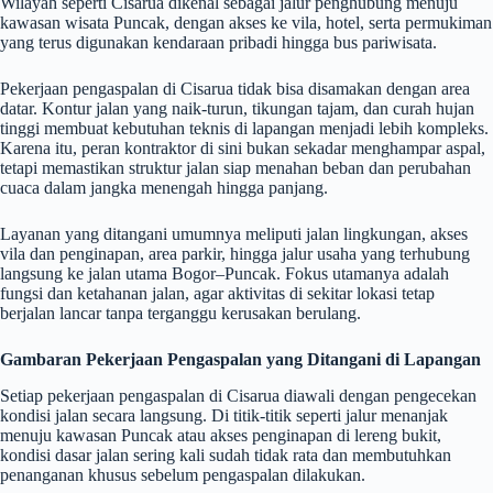
Wilayah seperti Cisarua dikenal sebagai jalur penghubung menuju
kawasan wisata Puncak, dengan akses ke vila, hotel, serta permukiman
yang terus digunakan kendaraan pribadi hingga bus pariwisata.
Pekerjaan pengaspalan di Cisarua tidak bisa disamakan dengan area
datar. Kontur jalan yang naik-turun, tikungan tajam, dan curah hujan
tinggi membuat kebutuhan teknis di lapangan menjadi lebih kompleks.
Karena itu, peran kontraktor di sini bukan sekadar menghampar aspal,
tetapi memastikan struktur jalan siap menahan beban dan perubahan
cuaca dalam jangka menengah hingga panjang.
Layanan yang ditangani umumnya meliputi jalan lingkungan, akses
vila dan penginapan, area parkir, hingga jalur usaha yang terhubung
langsung ke jalan utama Bogor–Puncak. Fokus utamanya adalah
fungsi dan ketahanan jalan, agar aktivitas di sekitar lokasi tetap
berjalan lancar tanpa terganggu kerusakan berulang.
Gambaran Pekerjaan Pengaspalan yang Ditangani di Lapangan
Setiap pekerjaan pengaspalan di Cisarua diawali dengan pengecekan
kondisi jalan secara langsung. Di titik-titik seperti jalur menanjak
menuju kawasan Puncak atau akses penginapan di lereng bukit,
kondisi dasar jalan sering kali sudah tidak rata dan membutuhkan
penanganan khusus sebelum pengaspalan dilakukan.