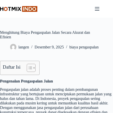
Skip
to
content
Menghitung Biaya Pengaspalan Jalan Secara Akurat dan
Efisien
langen
Desember 9, 2025
biaya pengaspalan
Daftar Isi
Pengenalan Pengaspalan Jalan
Pengaspalan jalan adalah proses penting dalam pembangunan
infrastruktur yang bertujuan untuk menciptakan permukaan jalan yang
halus dan tahan lama. Di Indonesia, proyek pengaspalan sering
dilakukan pada musim kering untuk memastikan kualitas hasil akhir.
Dengan menggunakan jasa pengaspalan jalan dari perusahaan
konstruksi terpercaya, proyek dapat diselesaikan dengan efisien dan