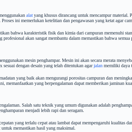
n menggunakan
alat
yang khusus dirancang untuk mencampur material. P
Proses ini memerlukan ketelitian dan pengawasan yang ketat agar camp
ikan bahwa karakteristik fisik dan kimia dari campuran memenuhi stan
ng profesional akan sangat membantu dalam memastikan bahwa semua pr
menggunakan mesin penghampar. Mesin ini akan secara merata menyeba
 sesuai dengan desain yang telah ditentukan agar
jalan
memiliki daya 
emadatan yang baik akan mengurangi porositas campuran dan meningkat
 ini, memanfaatkan yang berpengalaman dapat memberikan jaminan kuali
engalaman. Salah satu teknik yang umum digunakan adalah penghamp
 penghamparan menjadi lebih rapi dan seragam.
epatan yang terlalu cepat atau lambat dapat mempengaruhi kualitas d
t untuk memastikan hasil yang maksimal.