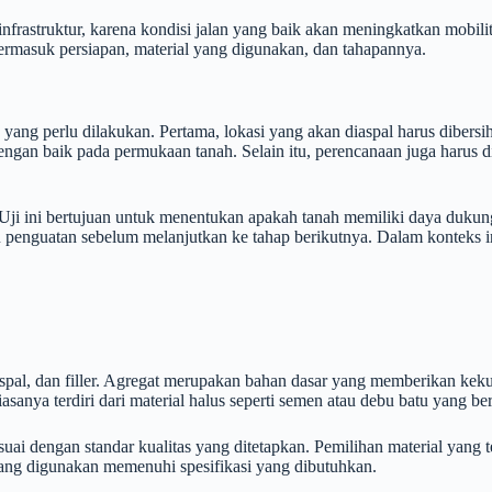
astruktur, karena kondisi jalan yang baik akan meningkatkan mobilita
ermasuk persiapan, material yang digunakan, dan tahapannya.
 yang perlu dilakukan. Pertama, lokasi yang akan diaspal harus dibersi
an baik pada permukaan tanah. Selain itu, perencanaan juga harus di
h. Uji ini bertujuan untuk menentukan apakah tanah memiliki daya duk
au penguatan sebelum melanjutkan ke tahap berikutnya. Dalam konteks
, aspal, dan filler. Agregat merupakan bahan dasar yang memberikan kek
asanya terdiri dari material halus seperti semen atau debu batu yang be
suai dengan standar kualitas yang ditetapkan. Pemilihan material yang 
ang digunakan memenuhi spesifikasi yang dibutuhkan.