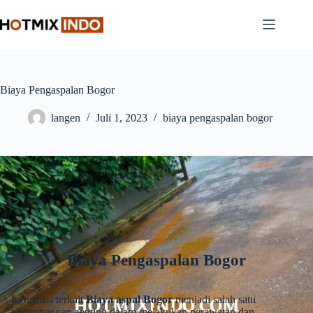
Skip
to
content
Biaya Pengaspalan Bogor
langen
Juli 1, 2023
biaya pengaspalan bogor
Biaya Pengaspalan Bogor
Informasi terkait
Biaya aspal Bogor
menjadi salah satu
pertimbangan penting dalam melakukan perawatan dan