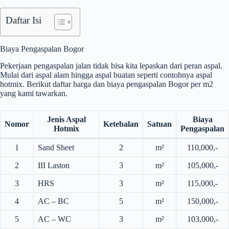
Daftar Isi
Biaya Pengaspalan Bogor
Pekerjaan pengaspalan jalan tidak bisa kita lepaskan dari peran aspal.
Mulai dari aspal alam hingga aspal buatan seperti contohnya aspal
hotmix. Berikut daftar harga dan biaya pengaspalan Bogor per m2
yang kami tawarkan.
Jenis Aspal
Biaya
Nomor
Ketebalan
Satuan
Hotmix
Pengaspalan
1
Sand Sheet
2
m²
110,000,-
2
III Laston
3
m²
105,000,-
3
HRS
3
m²
115,000,-
4
AC – BC
5
m²
150,000,-
5
AC – WC
3
m²
103,000,-