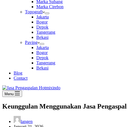
Marka Subang
Marka Cirebon
Topografi
Jakarta
Bogor
Depok
Tangerang
Bekasi
Paving
Jakarta
Bogor
Depok
Tangerang
Bekasi
Blog
Contact
Menu
Keunggulan Menggunakan Jasa Pengaspala
langen
Januari 21, 2026