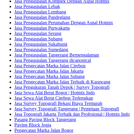
Jasa Pengaspalan Komplek Dengan Aspal Hotmix
Jasa Pengaspalan Lebak
Jasa Pengaspalan Lembang
Jasa Pengaspalan Pandeglang
Jasa Pengaspalan Perumahan Dengan Aspal Hotmix
Jasa Pengaspalan Purwakarta
Jasa Pengaspalan Serang
Jasa Pengaspalan Subang
Jasa Pengaspalan Sukabumi
Jasa Pengaspalan Sumedang
Jasa Pengaspalan Tangerang Berpengalaman
Jasa Pengaspalan Tangerang dicanonical
Jasa Pengecatan Marka Jalan Cirebon
Jasa Pengecatan Marka Jalan Jakarta
Jasa Pengecatan Marka Jalan Subang
Jasa Pengecatan Marka Jalan Terbaik di Karawang
Jasa Pengukuran Tanah Depok | Survey Topografi
Jasa Sewa Alat Berat Bogor | Hotmix Indo
Jasa Sewa Alat Berat Cirebon Terlengkap
Jasa Survey Topografi Bekasi Biaya Termurah
Jasa Survey Topografi Tangerang | Pemetaan Topografi
Jasa Topografi Jakarta Terbaik dan Profesional | Hotmix Indo
Pasang Paving Block Tangerang
Paving Block Jogja
Pengecatan Marka Jalan Bogor