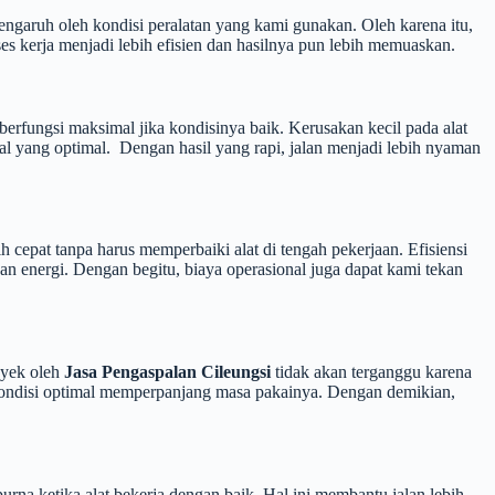
engaruh oleh kondisi peralatan yang kami gunakan. Oleh karena itu,
es kerja menjadi lebih efisien dan hasilnya pun lebih memuaskan.
berfungsi maksimal jika kondisinya baik. Kerusakan kecil pada alat
al yang optimal. Dengan hasil yang rapi, jalan menjadi lebih nyaman
cepat tanpa harus memperbaiki alat di tengah pekerjaan. Efisiensi
dan energi. Dengan begitu, biaya operasional juga dapat kami tekan
oyek oleh
Jasa Pengaspalan Cileungsi
tidak akan terganggu karena
m kondisi optimal memperpanjang masa pakainya. Dengan demikian,
urna ketika alat bekerja dengan baik. Hal ini membantu jalan lebih