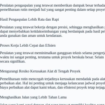
Peralatan pengaspalan yang terawat memberikan dampak besar terhadap 
pemeliharaan rutin menjadi hal yang sangat penting dalam setiap proye
Hasil Pengaspalan Lebih Rata dan Rapi
Peralatan yang terawat bekerja dengan presisi, sehingga menghasilkan 
dapat menyebabkan ketidakseimbangan yang berdampak pada hasil peker
anda gunakan dan aman untuk kendaraan.
Proses Kerja Lebih Cepat dan Efisien
Peralatan yang terawat meminimalkan gangguan teknis selama pengerjaa
waktu ini sangat penting, terutama untuk proyek berskala besar. Selai
secara signifikan.
Mengurangi Resiko Kerusakan Alat di Tengah Proyek
Pemeliharaan rutin mencegah terjadinya kerusakan mendadak pada alat
perbaikan alat. Hal ini penting untuk menjaga kelancaran jadwal proy
biaya perbaikan alat dapat kami tekan, dan efisiensi proyek tetap terjag
Menghasilkan Jalan yang Lebih Tahan Lama
Jalan yang kami aspal dengan alat yang terawat memiliki kualitas yang 