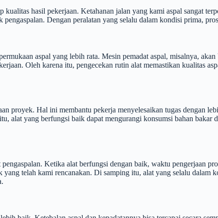
kualitas hasil pekerjaan. Ketahanan jalan yang kami aspal sangat terp
k pengaspalan. Dengan peralatan yang selalu dalam kondisi prima, pros
permukaan aspal yang lebih rata. Mesin pemadat aspal, misalnya, akan 
jaan. Oleh karena itu, pengecekan rutin alat memastikan kualitas asp
n proyek. Hal ini membantu pekerja menyelesaikan tugas dengan lebih 
n itu, alat yang berfungsi baik dapat mengurangi konsumsi bahan bakar 
 pengaspalan. Ketika alat berfungsi dengan baik, waktu pengerjaan pr
ek yang telah kami rencanakan. Di samping itu, alat yang selalu dala
a.
lebih baik. Ketebalan aspal dan kepadatannya bisa tercapai secara semp