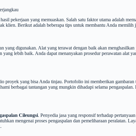
erjangkau
 hasil pekerjaan yang memuaskan. Salah satu faktor utama adalah mema
nyak klien. Berikut adalah beberapa tips untuk membantu Anda memilih
tan yang digunakan. Alat yang terawat dengan baik akan menghasilkan
an yang lebih baik. Anda dapat menanyakan prosedur perawatan alat ya
o proyek yang bisa Anda tinjau. Portofolio ini memberikan gambaran te
mi berbagai tantangan yang mungkin dihadapi selama pengaspalan. P
gaspalan Cileungsi
. Penyedia jasa yang responsif terhadap pertanya
utuhkan mengenai proses pengaspalan dan pemeliharaan peralatan. L
.