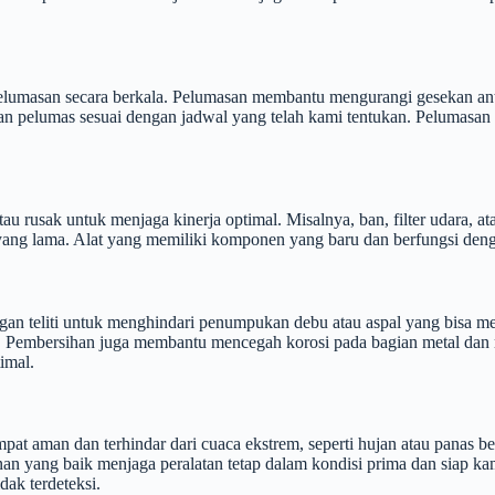
 pelumasan secara berkala. Pelumasan membantu mengurangi gesekan a
n pelumas sesuai dengan jadwal yang telah kami tentukan. Pelumasan 
au rusak untuk menjaga kinerja optimal. Misalnya, ban, filter udara,
ang lama. Alat yang memiliki komponen yang baru dan berfungsi deng
gan teliti untuk menghindari penumpukan debu atau aspal yang bisa m
l. Pembersihan juga membantu mencegah korosi pada bagian metal dan m
timal.
pat aman dan terhindar dari cuaca ekstrem, seperti hujan atau panas b
nan yang baik menjaga peralatan tetap dalam kondisi prima dan siap ka
ak terdeteksi.