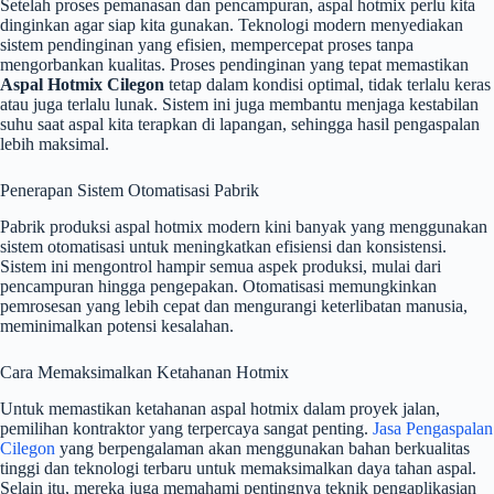
Setelah proses pemanasan dan pencampuran, aspal hotmix perlu kita
dinginkan agar siap kita gunakan. Teknologi modern menyediakan
sistem pendinginan yang efisien, mempercepat proses tanpa
mengorbankan kualitas. Proses pendinginan yang tepat memastikan
Aspal Hotmix Cilegon
tetap dalam kondisi optimal, tidak terlalu keras
atau juga terlalu lunak. Sistem ini juga membantu menjaga kestabilan
suhu saat aspal kita terapkan di lapangan, sehingga hasil pengaspalan
lebih maksimal.
Penerapan Sistem Otomatisasi Pabrik
Pabrik produksi aspal hotmix modern kini banyak yang menggunakan
sistem otomatisasi untuk meningkatkan efisiensi dan konsistensi.
Sistem ini mengontrol hampir semua aspek produksi, mulai dari
pencampuran hingga pengepakan. Otomatisasi memungkinkan
pemrosesan yang lebih cepat dan mengurangi keterlibatan manusia,
meminimalkan potensi kesalahan.
Cara Memaksimalkan Ketahanan Hotmix
Untuk memastikan ketahanan aspal hotmix dalam proyek jalan,
pemilihan kontraktor yang terpercaya sangat penting.
Jasa Pengaspalan
Cilegon
yang berpengalaman akan menggunakan bahan berkualitas
tinggi dan teknologi terbaru untuk memaksimalkan daya tahan aspal.
Selain itu, mereka juga memahami pentingnya teknik pengaplikasian