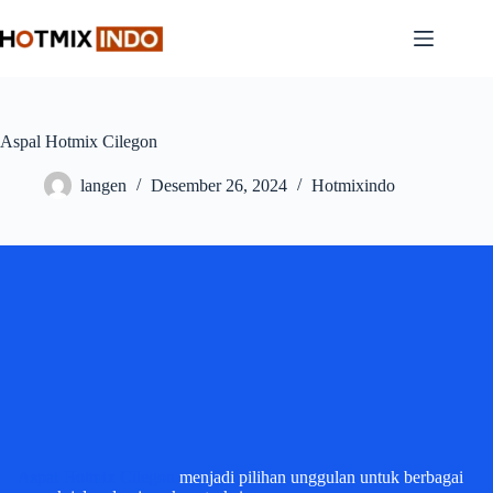
Skip
to
content
Aspal Hotmix Cilegon
langen
Desember 26, 2024
Hotmixindo
Aspal Hotmix Cilegon
menjadi pilihan unggulan untuk berbagai