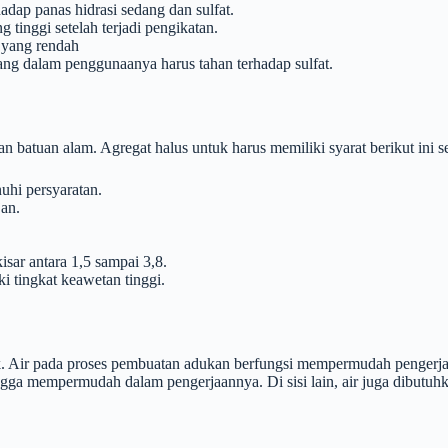
hadap panas hidrasi sedang dan sulfat.
 tinggi setelah terjadi pengikatan.
 yang rendah
ang dalam penggunaanya harus tahan terhadap sulfat.
an batuan alam. Agregat halus untuk harus memiliki syarat berikut i
nuhi persyaratan.
an.
isar antara 1,5 sampai 3,8.
ki tingkat keawetan tinggi.
k. Air pada proses pembuatan adukan berfungsi mempermudah pengerjaa
a mempermudah dalam pengerjaannya. Di sisi lain, air juga dibutuhka