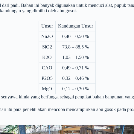
dari padi. Bahan ini banyak digunakan untuk mencuci alat, pupuk ta
 kandungan yang dimiliki oleh abu gosok.
Unsur
Kandungan Unsur
Na2O
0,40 – 0,50 %
SiO2
73,8 – 88,5 %
K2O
1,03 – 1,50 %
CAO
0,49 – 0,71 %
P2O5
0,32 – 0,46 %
MgO
0,12 – 0,30 %
ga senyawa kimia yang berfungsi sebagai pengikat bahan bangunan yang
ari itu para peneliti akan mencoba mencampurkan abu gosok pada pr