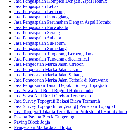
Jasa Pengaspalan Komplek Dengan Aspal Hotmix
Jasa Pengaspalan Lebak
Jasa Pengaspalan Lembang
Jasa Pengaspalan Pandeglang
Jasa Pengaspalan Perumahan Dengan Aspal Hotmix
Jasa Pengaspalan Purwakarta
Jasa Pengaspalan Serang
Jasa Pengaspalan Subang
Jasa Pengaspalan Sukabumi
Jasa Pengaspalan Sumedang
Jasa Pengaspalan Tangerang Berpengalaman
Jasa Pengaspalan Tangerang dicanonical
Jasa Pengecatan Marka Jalan Cirebon
Jasa Pengecatan Marka Jalan Jakarta
Jasa Pengecatan Marka Jalan Subang
Jasa Pengecatan Marka Jalan Terbaik di Karawang
Jasa Pengukuran Tanah Depok | Survey Topografi
Jasa Sewa Alat Berat Bogor | Hotmix Indo
Jasa Sewa Alat Berat Cirebon Terlengkap
Jasa Survey Topografi Bekasi Biaya Termurah
Jasa Survey Topografi Tangerang | Pemetaan Topografi
Jasa Topografi Jakarta Terbaik dan Profesional | Hotmix Indo
Pasang Paving Block Tangerang
Paving Block Jogja
Pengecatan Marka Jalan Bogor