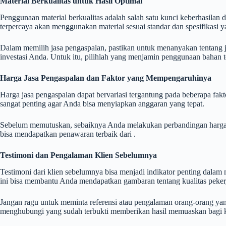
Material Berkualitas untuk Hasil Optimal
Penggunaan material berkualitas adalah salah satu kunci keberhasila
terpercaya akan menggunakan material sesuai standar dan spesifikasi ya
Dalam memilih jasa pengaspalan, pastikan untuk menanyakan tentang jen
investasi Anda. Untuk itu, pilihlah yang menjamin penggunaan bahan t
Harga Jasa Pengaspalan dan Faktor yang Mempengaruhinya
Harga jasa pengaspalan dapat bervariasi tergantung pada beberapa fakt
sangat penting agar Anda bisa menyiapkan anggaran yang tepat.
Sebelum memutuskan, sebaiknya Anda melakukan perbandingan harga dar
bisa mendapatkan penawaran terbaik dari .
Testimoni dan Pengalaman Klien Sebelumnya
Testimoni dari klien sebelumnya bisa menjadi indikator penting dala
ini bisa membantu Anda mendapatkan gambaran tentang kualitas peke
Jangan ragu untuk meminta referensi atau pengalaman orang-orang yan
menghubungi yang sudah terbukti memberikan hasil memuaskan bagi k