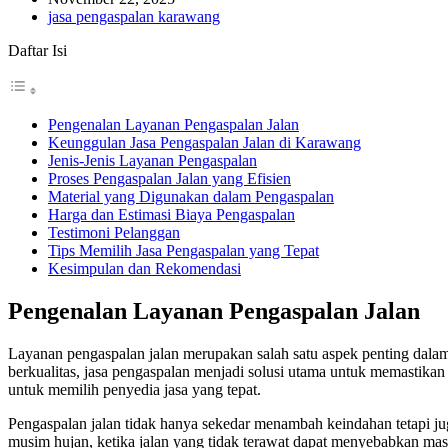
jasa pengaspalan karawang
Daftar Isi
Pengenalan Layanan Pengaspalan Jalan
Keunggulan Jasa Pengaspalan Jalan di Karawang
Jenis-Jenis Layanan Pengaspalan
Proses Pengaspalan Jalan yang Efisien
Material yang Digunakan dalam Pengaspalan
Harga dan Estimasi Biaya Pengaspalan
Testimoni Pelanggan
Tips Memilih Jasa Pengaspalan yang Tepat
Kesimpulan dan Rekomendasi
Pengenalan Layanan Pengaspalan Jalan
Layanan pengaspalan jalan merupakan salah satu aspek penting dala
berkualitas, jasa pengaspalan menjadi solusi utama untuk memastikan
untuk memilih penyedia jasa yang tepat.
Pengaspalan jalan tidak hanya sekedar menambah keindahan tetapi j
musim hujan, ketika jalan yang tidak terawat dapat menyebabkan masa