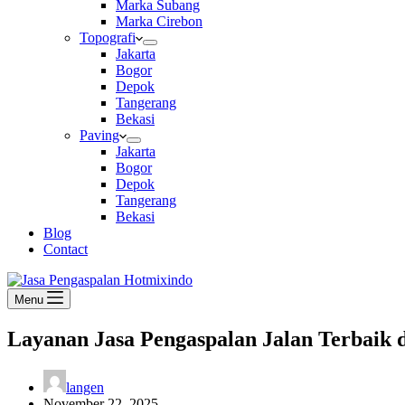
Marka Subang
Marka Cirebon
Topografi
Jakarta
Bogor
Depok
Tangerang
Bekasi
Paving
Jakarta
Bogor
Depok
Tangerang
Bekasi
Blog
Contact
Menu
Layanan Jasa Pengaspalan Jalan Terbaik
langen
November 22, 2025