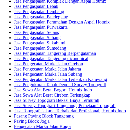
Jasa Pengaspalan Komplek Dengan Aspal Hotmix
Jasa Pengaspalan Lebak
Jasa Pengaspalan Lembang
Jasa Pengaspalan Pandeglang
Jasa Pengaspalan Perumahan Dengan Aspal Hotmix
Jasa Pengaspalan Purwakarta
Jasa Pengaspalan Serang
Jasa Pengaspalan Subang
Jasa Pengaspalan Sukabumi
Jasa Pengaspalan Sumedang
Jasa Pengaspalan Tangerang Berpengalaman
Jasa Pengaspalan Tangerang dicanonical
Jasa Pengecatan Marka Jalan Cirebon
Jasa Pengecatan Marka Jalan Jakarta
Jasa Pengecatan Marka Jalan Subang
Jasa Pengecatan Marka Jalan Terbaik di Karawang
Jasa Pengukuran Tanah Depok | Survey Topografi
Jasa Sewa Alat Berat Bogor | Hotmix Indo
Jasa Sewa Alat Berat Cirebon Terlengkap
Jasa Survey Topografi Bekasi Biaya Termurah
Jasa Survey Topografi Tangerang | Pemetaan Topografi
Jasa Topografi Jakarta Terbaik dan Profesional | Hotmix Indo
Pasang Paving Block Tangerang
Paving Block Jogja
Pengecatan Marka Jalan Bogor