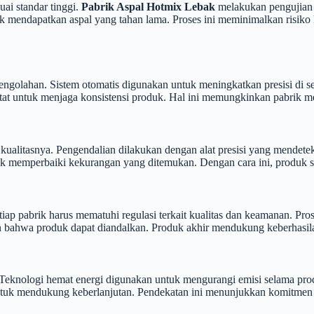
ai standar tinggi.
Pabrik Aspal Hotmix Lebak
melakukan pengujian 
mendapatkan aspal yang tahan lama. Proses ini meminimalkan risiko ke
golahan. Sistem otomatis digunakan untuk meningkatkan presisi di se
etat untuk menjaga konsistensi produk. Hal ini memungkinkan pabrik me
kualitasnya. Pengendalian dilakukan dengan alat presisi yang mendetek
 memperbaiki kekurangan yang ditemukan. Dengan cara ini, produk sela
etiap pabrik harus mematuhi regulasi terkait kualitas dan keamanan. Pr
 bahwa produk dapat diandalkan. Produk akhir mendukung keberhasilan 
 Teknologi hemat energi digunakan untuk mengurangi emisi selama pro
tuk mendukung keberlanjutan. Pendekatan ini menunjukkan komitmen p