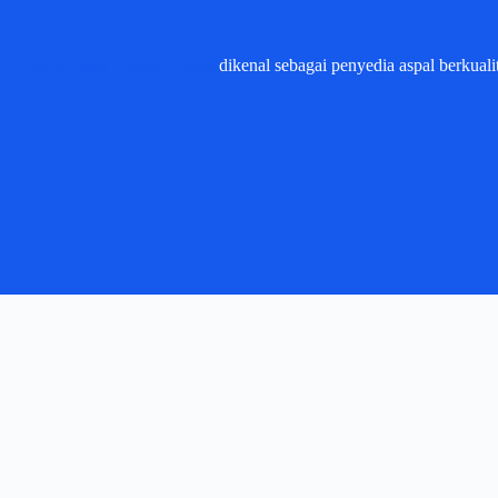
Pabrik Aspal Hotmix Lebak
dikenal sebagai penyedia aspal berkualit