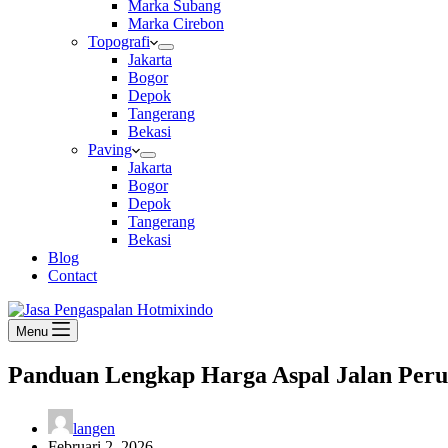
Marka Subang
Marka Cirebon
Topografi
Jakarta
Bogor
Depok
Tangerang
Bekasi
Paving
Jakarta
Bogor
Depok
Tangerang
Bekasi
Blog
Contact
Menu
Panduan Lengkap Harga Aspal Jalan Per
langen
Februari 2, 2026