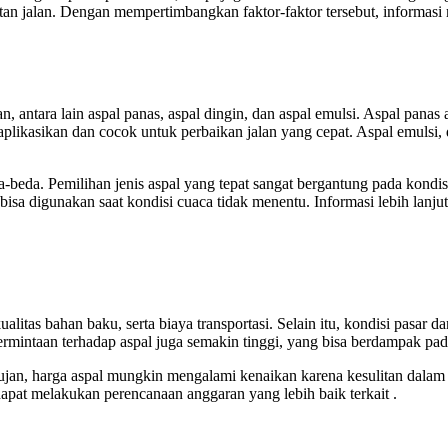
etan jalan. Dengan mempertimbangkan faktor-faktor tersebut, informas
 antara lain aspal panas, aspal dingin, dan aspal emulsi. Aspal panas 
aplikasikan dan cocok untuk perbaikan jalan yang cepat. Aspal emulsi,
da-beda. Pemilihan jenis aspal yang tepat sangat bergantung pada kon
isa digunakan saat kondisi cuaca tidak menentu. Informasi lebih lanj
, kualitas bahan baku, serta biaya transportasi. Selain itu, kondisi pa
intaan terhadap aspal juga semakin tinggi, yang bisa berdampak pad
ujan, harga aspal mungkin mengalami kenaikan karena kesulitan dalam
apat melakukan perencanaan anggaran yang lebih baik terkait .