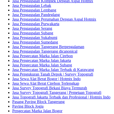
Jasa Pengaspalan Komplek Dengan Aspal Hotmix
Jasa Pengaspalan Lebak
Jasa Pengaspalan Lembang
Jasa Pengaspalan Pandeglang
Jasa Pengaspalan Perumahan Dengan Aspal Hotmix
Jasa Pengaspalan Purwakarta
Jasa Pengaspalan Serang
Jasa Pengaspalan Subang
Jasa Pengaspalan Sukabumi
Jasa Pengaspalan Sumedang
Jasa Pengaspalan Tangerang Berpengalaman
Jasa Pengaspalan Tangerang dicanonical
Jasa Pengecatan Marka Jalan Cirebon
Jasa Pengecatan Marka Jalan Jakarta
Jasa Pengecatan Marka Jalan Subang
Jasa Pengecatan Marka Jalan Terbaik di Karawang
Jasa Pengukuran Tanah Depok | Survey Topografi
Jasa Sewa Alat Berat Bogor | Hotmix Indo
Jasa Sewa Alat Berat Cirebon Terlengkap
Jasa Survey Topografi Bekasi Biaya Termurah
Jasa Survey Topografi Tangerang | Pemetaan Topografi
Jasa Topografi Jakarta Terbaik dan Profesional | Hotmix Indo
Pasang Paving Block Tangerang
Paving Block Jogja
Pengecatan Marka Jalan Bogor