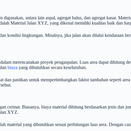
 digunakan, antara lain aspal, agregat halus, dan agregat kasar. Mater
dalah Material Jalan XYZ, yang dikenal memiliki kualitas baik dan har
n kondisi lingkungan. Misalnya, jika jalan akan dilalui kendaraan ber
 dalam merencanakan proyek pengaspalan. Luas area dapat dihitung de
 dan
biaya
yang dibutuhkan secara keseluruhan.
pat dan pastikan untuk mempertimbangkan faktor tambahan seperti ar
rsebut.
an cermat. Biasanya, biaya material dihitung berdasarkan jenis dan ju
Jalan XYZ.
ah material yang dibutuhkan sesuai perhitungan luas area. Dengan ca