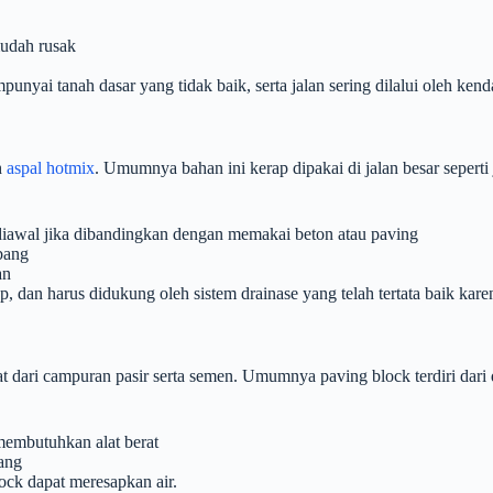
mudah rusak
nyai tanah dasar yang tidak baik, serta jalan sering dilalui oleh kend
h
aspal hotmix
. Umumnya bahan ini kerap dipakai di jalan besar seperti 
diawal jika dibandingkan dengan memakai beton atau paving
mbang
an
, dan harus didukung oleh sistem drainase yang telah tertata baik kare
at dari campuran pasir serta semen. Umumnya paving block terdiri dari d
embutuhkan alat berat
ang
ock dapat meresapkan air.