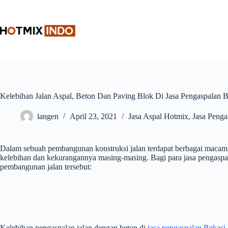
Skip
to
content
Kelebihan Jalan Aspal, Beton Dan Paving Blok Di Jasa Pengaspalan B
langen
April 23, 2021
Jasa Aspal Hotmix
,
Jasa Penga
Dalam sebuah pembangunan konstruksi jalan terdapat berbagai macam mate
kelebihan dan kekurangannya masing-masing. Bagi para jasa pengaspal
pembangunan jalan tersebut:
Kelebihan pengaspalan jalan dengan beton di
jasa pengaspalan Bekasi