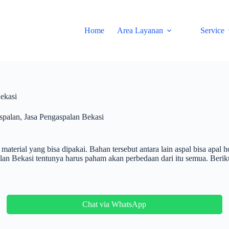
Home
Area Layanan
Service
ekasi
spalan
,
Jasa Pengaspalan Bekasi
rial yang bisa dipakai. Bahan tersebut antara lain aspal bisa apal hot
an Bekasi tentunya harus paham akan perbedaan dari itu semua. Beriku
Chat via WhatsApp