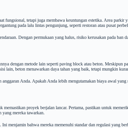
at fungsional, tetapi juga membawa keuntungan estetika. Area parkir y
rgantung pada lalu lintas pengunjung, seperti restoran atau pusat perbe
ndaraan. Dengan permukaan yang halus, risiko kerusakan pada ban da
ya dengan metode lain seperti paving block atau beton. Meskipun pa
 sisi lain, beton menawarkan daya tahan yang baik, tetapi mungkin kura
an anggaran Anda. Apakah Anda lebih mengutamakan biaya awal yang re
k memastikan proyek berjalan lancar. Pertama, pastikan untuk memeriks
an yang mereka tawarkan.
an. Ini menjamin bahwa mereka memenuhi standar dan regulasi yang berl