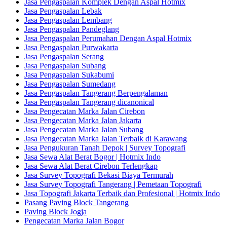
Jasa Pengaspalan Komplek Dengan Aspal Hotmix
Jasa Pengaspalan Lebak
Jasa Pengaspalan Lembang
Jasa Pengaspalan Pandeglang
Jasa Pengaspalan Perumahan Dengan Aspal Hotmix
Jasa Pengaspalan Purwakarta
Jasa Pengaspalan Serang
Jasa Pengaspalan Subang
Jasa Pengaspalan Sukabumi
Jasa Pengaspalan Sumedang
Jasa Pengaspalan Tangerang Berpengalaman
Jasa Pengaspalan Tangerang dicanonical
Jasa Pengecatan Marka Jalan Cirebon
Jasa Pengecatan Marka Jalan Jakarta
Jasa Pengecatan Marka Jalan Subang
Jasa Pengecatan Marka Jalan Terbaik di Karawang
Jasa Pengukuran Tanah Depok | Survey Topografi
Jasa Sewa Alat Berat Bogor | Hotmix Indo
Jasa Sewa Alat Berat Cirebon Terlengkap
Jasa Survey Topografi Bekasi Biaya Termurah
Jasa Survey Topografi Tangerang | Pemetaan Topografi
Jasa Topografi Jakarta Terbaik dan Profesional | Hotmix Indo
Pasang Paving Block Tangerang
Paving Block Jogja
Pengecatan Marka Jalan Bogor